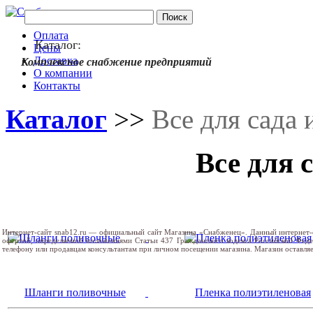
Оплата
Каталог:
Цены
Доставка
Комплексное снабжение предприятий
О компании
Контакты
Каталог
>>
Все для сада 
Все для 
Интернет-сайт snab12.ru — официальный сайт Магазина «Снабженец». Данный интернет-
офертой, определяемой положениями Статьи 437 Гражданского кодекса Российской Фед
телефону или продавцам консультантам при личном посещении магазина. Магазин оставляе
Шланги поливочные
Пленка полиэтиленовая